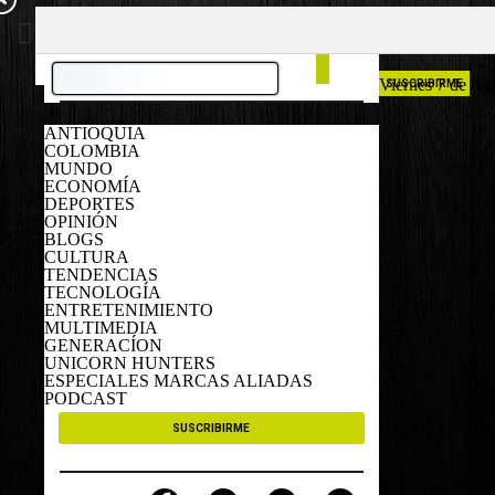
COLOMBIA
ESPAÑA
Viernes 7 de Ag
SUSCRIBIRME
ANTIOQUIA
COLOMBIA
MUNDO
ECONOMÍA
DEPORTES
OPINIÓN
BLOGS
CULTURA
TENDENCIAS
TECNOLOGÍA
ENTRETENIMIENTO
MULTIMEDIA
GENERACÍON
UNICORN HUNTERS
ESPECIALES MARCAS ALIADAS
PODCAST
SUSCRIBIRME