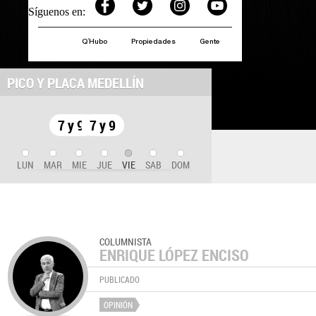
Síguenos en:
Q´Hubo
Propiedades
Gente
PICO Y PLACA MEDELLÍN
7 y 9
7 y 9
LUN
MAR
MIE
JUE
VIE
SAB
DOM
COLUMNISTA
ENRIQUE LÓPEZ ENCISO
PUBLICADO
OPINIÓN