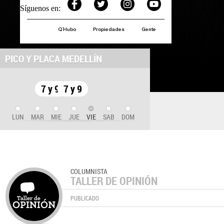
Síguenos en:
Q´Hubo
Propiedades
Gente
PICO Y PLACA MEDELLÍN
7 y 9
7 y 9
LUN
MAR
MIE
JUE
VIE
SAB
DOM
COLUMNISTA
TALLER DE OPINIÓN
PUBLICADO