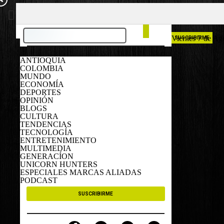
COLOMBIA
ESPAÑA
Viernes 7 de Ag
SUSCRIBIRME
ANTIOQUIA
COLOMBIA
MUNDO
ECONOMÍA
DEPORTES
OPINIÓN
BLOGS
CULTURA
TENDENCIAS
TECNOLOGÍA
ENTRETENIMIENTO
MULTIMEDIA
GENERACÍON
UNICORN HUNTERS
ESPECIALES MARCAS ALIADAS
PODCAST
SUSCRIBIRME