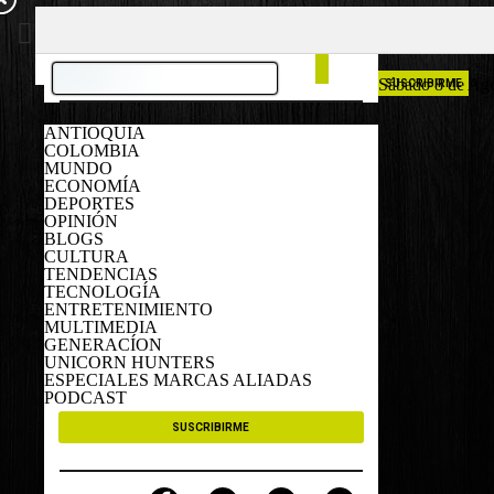
COLOMBIA
ESPAÑA
Sábado 8 de Ag
SUSCRIBIRME
ANTIOQUIA
COLOMBIA
MUNDO
ECONOMÍA
DEPORTES
OPINIÓN
BLOGS
CULTURA
TENDENCIAS
TECNOLOGÍA
ENTRETENIMIENTO
MULTIMEDIA
GENERACÍON
UNICORN HUNTERS
ESPECIALES MARCAS ALIADAS
PODCAST
SUSCRIBIRME