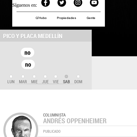
Síguenos en:
Q´Hubo
Propiedades
Gente
PICO Y PLACA MEDELLÍN
no
no
LUN
MAR
MIE
JUE
VIE
SAB
DOM
COLUMNISTA
ANDRÉS OPPENHEIMER
PUBLICADO