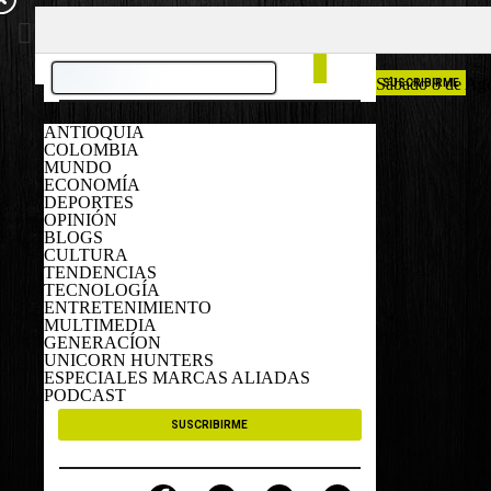
COLOMBIA
ESPAÑA
Sábado 8 de Ag
SUSCRIBIRME
ANTIOQUIA
COLOMBIA
MUNDO
ECONOMÍA
DEPORTES
OPINIÓN
BLOGS
CULTURA
TENDENCIAS
TECNOLOGÍA
ENTRETENIMIENTO
MULTIMEDIA
GENERACÍON
UNICORN HUNTERS
ESPECIALES MARCAS ALIADAS
PODCAST
SUSCRIBIRME