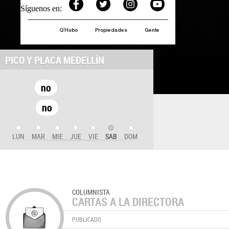
Síguenos en:
Q´Hubo
Propiedades
Gente
PICO Y PLACA MEDELLÍN
no
no
LUN
MAR
MIE
JUE
VIE
SAB
DOM
COLUMNISTA
CARTAS A LA DIRECTORA
PUBLICADO