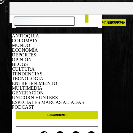
COLOMBIA
ESPAÑA
Sábado 8 de Ag
SUSCRIBIRME
ANTIOQUIA
COLOMBIA
MUNDO
ECONOMÍA
DEPORTES
OPINIÓN
BLOGS
CULTURA
TENDENCIAS
TECNOLOGÍA
ENTRETENIMIENTO
MULTIMEDIA
GENERACÍON
UNICORN HUNTERS
ESPECIALES MARCAS ALIADAS
PODCAST
SUSCRIBIRME