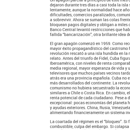
dejaron durante tres días a casi toda la isl
lentamente, aunque la normalidad hace años
dificultades, comercios paralizados, comu
a sobrevivir. Ahora se suman las colas frent
bloquean pagos digitales y obligan a miles 
Banco Central levantó restricciones que habí
fallida “bancarización”, otra brillante idea d
El gran apagón comenzó en 1959. Como recog
mayor éxito propagandístico del castrismo 
revolución rescató a una isla hundida en la
relato. Antes del triunfo de Fidel, Cuba fig
Iberoamérica, con niveles de renta comparabl
media regional, mayor esperanza de vida y 
televisores que muchos países vecinos tard
atrás era una provincia española. Cuba no e
más desarrollados del continente. La revoluc
comunismo no hubiera secuestrado la economí
similares a Chile o Costa Rica. En cambio, 
renta potencial de cada ciudadano. Pese a 
excepcional: pocas economías del planeta h
y ayudas exteriores. China, Rusia, Venezuel
alimentando financieramente un sistema inca
La coartada del régimen es el “bloqueo”. Si 
combustible, culpa del embargo. Si colapsa 