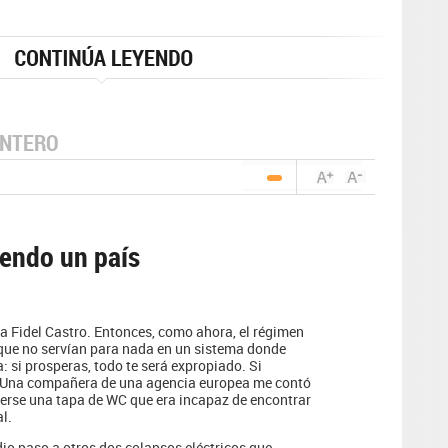
NTERO
iendo un país
a Fidel Castro. Entonces, como ahora, el régimen
que no servían para nada en un sistema donde
a: si prosperas, todo te será expropiado. Si
o. Una compañera de una agencia europea me contó
aerse una tapa de WC que era incapaz de encontrar
l.
dio paso a otros dos colapsos eléctricos que