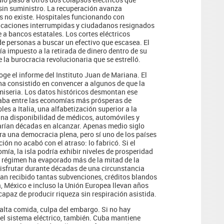
a sin suministro. La recuperación avanza
 no existe. Hospitales funcionando con
nicaciones interrumpidas y ciudadanos resignados
e a bancos estatales. Los cortes eléctricos
de personas a buscar un efectivo que escasea. El
a impuesto a la retirada de dinero dentro de su
e la burocracia revolucionaria que se estrelló.
e el informe del Instituto Juan de Mariana. El
ha consistido en convencer a algunos de que la
 miseria. Los datos históricos desmontan ese
uraba entre las economías más prósperas de
es a Italia, una alfabetización superior a la
una disponibilidad de médicos, automóviles y
arían décadas en alcanzar. Apenas medio siglo
ra una democracia plena, pero sí uno de los países
ión no acabó con el atraso: lo fabricó. Si el
a, la isla podría exhibir niveles de prosperidad
el régimen ha evaporado más de la mitad de la
disfrutar durante décadas de una circunstancia
an recibido tantas subvenciones, créditos blandos
a, México e incluso la Unión Europea llevan años
paz de producir riqueza sin respiración asistida.
falta comida, culpa del embargo. Si no hay
el sistema eléctrico, también. Cuba mantiene