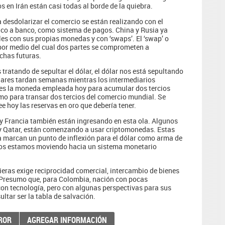
s en Irán están casi todas al borde de la quiebra.
 desdolarizar el comercio se están realizando con el
co a banco, como sistema de pagos. China y Rusia ya
es con sus propias monedas y con ‘swaps’. El ‘swap’ o
por medio del cual dos partes se comprometen a
chas futuras.
tratando de sepultar el dólar, el dólar nos está sepultando
lares tardan semanas mientras los intermediarios
r es la moneda empleada hoy para acumular dos tercios
mo para transar dos tercios del comercio mundial. Se
 hoy las reservas en oro que debería tener.
y Francia también están ingresando en esta ola. Algunos
 y Qatar, están comenzando a usar criptomonedas. Estas
ya marcan un punto de inflexión para el dólar como arma de
 nos estamos moviendo hacia un sistema monetario
eras exige reciprocidad comercial, intercambio de bienes
. Presumo que, para Colombia, nación con pocas
con tecnología, pero con algunas perspectivas para sus
ltar ser la tabla de salvación.
ROR
AGREGAR INFORMACIÓN