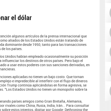
nar el dólar
tención algunos artículos de la prensa internacional que
 como aliados de los Estados Unidos están tratando de
eda dominante desde 1950, tanto para las transacciones
 de los países.
ados Unidos habían empleado ocasionalmente su posición
influenciar los destinos de otros países. Pero bajo el
ado a usar estos poderes con sus sanciones derivadas, en
inancieras.
nciones aplicadas no tienen un bajo costo. Que tornan
mplejo e impredecible al interferir con el flujo de dineros
ación Trump continúa aplicándolas en forma agresiva, se
las. “Los Estados Unidos no tienen un monopolio sobre la
liderando países amigos como Gran Bretaña, Alemania,
r rivales como China, Rusia, India, Irán... Para consultar
 sobre estos intentos, digitar por Google: Dethroning the