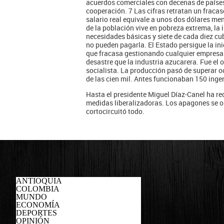
acuerdos comerciales con decenas de países 
cooperación. 7 Las cifras retratan un fraca
salario real equivale a unos dos dólares men
de la población vive en pobreza extrema, la
necesidades básicas y siete de cada diez c
no pueden pagarla. El Estado persigue la in
que fracasa gestionando cualquier empresa
desastre que la industria azucarera. Fue el
socialista. La producción pasó de superar 
de las cien mil. Antes funcionaban 150 inge
Hasta el presidente Miguel Díaz-Canel ha r
medidas liberalizadoras. Los apagones se o
cortocircuitó todo.
ANTIOQUIA
COLOMBIA
MUNDO
ECONOMÍA
DEPORTES
OPINIÓN