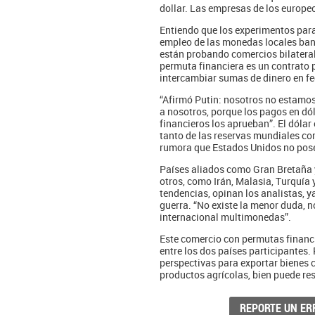
dollar. Las empresas de los europeo
Entiendo que los experimentos para
empleo de las monedas locales ban
están probando comercios bilateral
permuta financiera es un contrato 
intercambiar sumas de dinero en fe
“Afirmó Putin: nosotros no estamos 
a nosotros, porque los pagos en dó
financieros los aprueban”. El dóla
tanto de las reservas mundiales co
rumora que Estados Unidos no posee
Países aliados como Gran Bretaña 
otros, como Irán, Malasia, Turquía
tendencias, opinan los analistas, 
guerra. “No existe la menor duda,
internacional multimonedas”.
Este comercio con permutas financi
entre los dos países participantes
perspectivas para exportar bienes 
productos agrícolas, bien puede resu
REPORTE UN ER