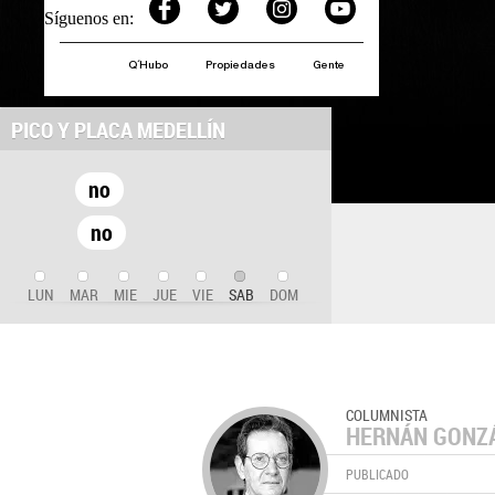
Síguenos en:
Q´Hubo
Propiedades
Gente
PICO Y PLACA MEDELLÍN
no
no
LUN
MAR
MIE
JUE
VIE
SAB
DOM
COLUMNISTA
HERNÁN GONZÁ
PUBLICADO