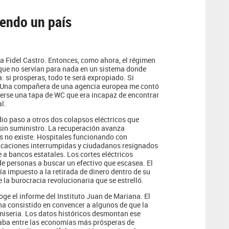
iendo un país
a Fidel Castro. Entonces, como ahora, el régimen
que no servían para nada en un sistema donde
a: si prosperas, todo te será expropiado. Si
o. Una compañera de una agencia europea me contó
aerse una tapa de WC que era incapaz de encontrar
l.
dio paso a otros dos colapsos eléctricos que
a sin suministro. La recuperación avanza
 no existe. Hospitales funcionando con
nicaciones interrumpidas y ciudadanos resignados
e a bancos estatales. Los cortes eléctricos
de personas a buscar un efectivo que escasea. El
a impuesto a la retirada de dinero dentro de su
e la burocracia revolucionaria que se estrelló.
e el informe del Instituto Juan de Mariana. El
ha consistido en convencer a algunos de que la
 miseria. Los datos históricos desmontan ese
uraba entre las economías más prósperas de