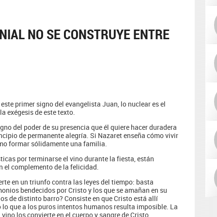
NIAL NO SE CONSTRUYE ENTRE
este primer signo del evangelista Juan, lo nuclear es el
la exégesis de este texto.
gno del poder de su presencia que él quiere hacer duradera
cipio de permanente alegría. Si Nazaret enseña cómo vivir
ómo formar sólidamente una familia.
ticas por terminarse el vino durante la fiesta, están
n el complemento de la felicidad.
rte en un triunfo contra las leyes del tiempo: basta
monios bendecidos por Cristo y los que se amañan en su
s de distinto barro? Consiste en que Cristo está allí
 lo que a los puros intentos humanos resulta imposible. La
 vino los convierte en el cuerpo y sangre de Cristo.