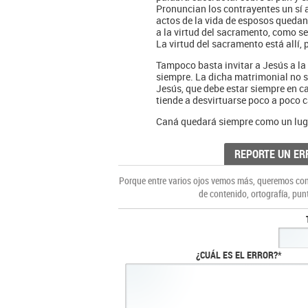
Pronuncian los contrayentes un sí an
actos de la vida de esposos queda
a la virtud del sacramento, como ser
La virtud del sacramento está allí,
Tampoco basta invitar a Jesús a la
siempre. La dicha matrimonial no se 
Jesús, que debe estar siempre en ca
tiende a desvirtuarse poco a poco c
Caná quedará siempre como un lugar 
REPORTE UN ER
Porque entre varios ojos vemos más, queremos cons
de contenido, ortografía, pun
¿CUÁL ES EL ERROR?*