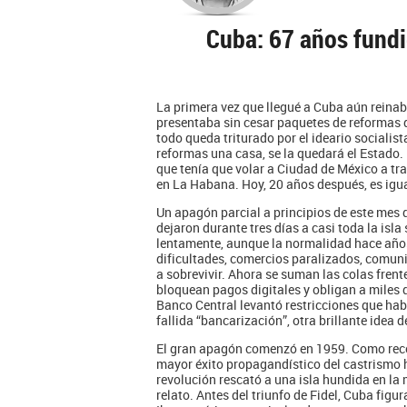
Cuba: 67 años fund
La primera vez que llegué a Cuba aún reinab
presentaba sin cesar paquetes de reformas 
todo queda triturado por el ideario socialist
reformas una casa, se la quedará el Estad
que tenía que volar a Ciudad de México a tr
en La Habana. Hoy, 20 años después, es igua
Un apagón parcial a principios de este mes 
dejaron durante tres días a casi toda la isl
lentamente, aunque la normalidad hace años
dificultades, comercios paralizados, comu
a sobrevivir. Ahora se suman las colas frent
bloquean pagos digitales y obligan a miles 
Banco Central levantó restricciones que habí
fallida “bancarización”, otra brillante idea d
El gran apagón comenzó en 1959. Como recog
mayor éxito propagandístico del castrismo 
revolución rescató a una isla hundida en la
relato. Antes del triunfo de Fidel, Cuba fig