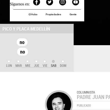
Síguenos en:
Q´Hubo
Propiedades
Gente
PICO Y PLACA MEDELLÍN
no
no
LUN
MAR
MIE
JUE
VIE
SAB
DOM
COLUMNISTA
PADRE JUAN P
PUBLICADO