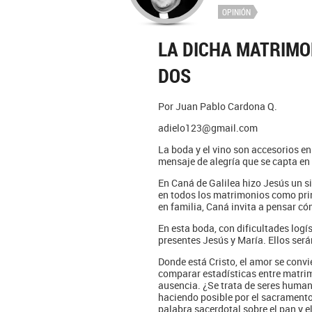
OPINIÓN
LA DICHA MATRIMO
DOS
Por Juan Pablo Cardona Q.
adielo123@gmail.com
La boda y el vino son accesorios en 
mensaje de alegría que se capta en 
En Caná de Galilea hizo Jesús un si
en todos los matrimonios como prin
en familia, Caná invita a pensar c
En esta boda, con dificultades logís
presentes Jesús y María. Ellos será
Donde está Cristo, el amor se convie
comparar estadísticas entre matri
ausencia. ¿Se trata de seres humano
haciendo posible por el sacramento
palabra sacerdotal sobre el pan y el