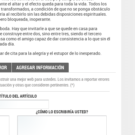
te el altar y el efecto queda para toda la vida. Todos los
n transformados, a condición de que no se ponga obstáculo
ía al recibirlo sin las debidas disposiciones espirituales.
 pero bloqueada, inoperante.
 boda. Hay que invitarle a que se quede en casa para
construye entre dos, sino entre tres, siendo el tercero
sa como el amigo capaz de dar consistencia a lo que sin él
ada día.
de cita para la alegría y el estupor de lo inesperado.
ROR
AGREGAR INFORMACIÓN
truir una mejor web para ustedes. Los invitamos a reportar errores
tuación y otras que consideren pertinentes. (*)
TÍTULO DEL ARTÍCULO
¿CÓMO LO ESCRIBIRÍA USTED?