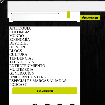
COLOMBIA
ESPAÑA
Sábado 8 de Ag
SUSCRIBIRME
ANTIOQUIA
COLOMBIA
MUNDO
ECONOMÍA
DEPORTES
OPINIÓN
BLOGS
CULTURA
TENDENCIAS
TECNOLOGÍA
ENTRETENIMIENTO
MULTIMEDIA
GENERACÍON
UNICORN HUNTERS
ESPECIALES MARCAS ALIADAS
PODCAST
SUSCRIBIRME