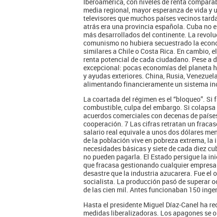
Iberoamérica, con niveles de renta comparabl
media regional, mayor esperanza de vida y 
televisores que muchos países vecinos tard
atrás era una provincia española. Cuba no e
más desarrollados del continente. La revoluc
comunismo no hubiera secuestrado la economí
similares a Chile o Costa Rica. En cambio, 
renta potencial de cada ciudadano. Pese a 
excepcional: pocas economías del planeta h
y ayudas exteriores. China, Rusia, Venezuel
alimentando financieramente un sistema inca
La coartada del régimen es el “bloqueo”. Si 
combustible, culpa del embargo. Si colapsa 
acuerdos comerciales con decenas de países 
cooperación. 7 Las cifras retratan un fraca
salario real equivale a unos dos dólares men
de la población vive en pobreza extrema, la
necesidades básicas y siete de cada diez c
no pueden pagarla. El Estado persigue la in
que fracasa gestionando cualquier empresa
desastre que la industria azucarera. Fue el
socialista. La producción pasó de superar 
de las cien mil. Antes funcionaban 150 inge
Hasta el presidente Miguel Díaz-Canel ha r
medidas liberalizadoras. Los apagones se o