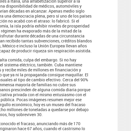
es a Italia, una alfabetización superior a la
una disponibilidad de médicos, automóviles y
arían décadas en alcanzar. Apenas medio siglo
ra una democracia plena, pero sí uno de los países
ión no acabó con el atraso: lo fabricó. Si el
a, la isla podría exhibir niveles de prosperidad
el régimen ha evaporado más de la mitad de la
disfrutar durante décadas de una circunstancia
an recibido tantas subvenciones, créditos blandos
a, México e incluso la Unión Europea llevan años
paz de producir riqueza sin respiración asistida.
falta comida, culpa del embargo. Si no hay
el sistema eléctrico, también. Cuba mantiene
y recibe miles de millones en financiación y
so que ya ni la propaganda consigue maquillar. El
suales al tipo de cambio efectivo. Cerca del 90%
 inmensa mayoría de familias no cubre sus
ubanos prescinden de alguna comida diaria porque
iciativa privada con el mismo entusiasmo con el
 pública. Pocas imágenes resumen mejor ese
 orgullo económico, hoy es un museo del fracaso
ocho millones de toneladas a quedarse por debajo
nios, hoy sobreviven 30.
econocido el fracaso, anunciando más de 170
riginaron hace 67 años, cuando el castrismo lo