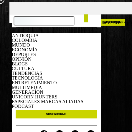
COLOMBIA
ESPAÑA
Jueves 6 de Ago
SUSCRIBIRME
ANTIOQUIA
COLOMBIA
MUNDO
ECONOMÍA
DEPORTES
OPINIÓN
BLOGS
CULTURA
TENDENCIAS
TECNOLOGÍA
ENTRETENIMIENTO
MULTIMEDIA
GENERACÍON
UNICORN HUNTERS
ESPECIALES MARCAS ALIADAS
PODCAST
SUSCRIBIRME