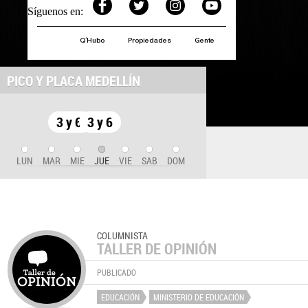
Síguenos en:
Q´Hubo
Propiedades
Gente
PICO Y PLACA MEDELLÍN
3 y 6
3 y 6
LUN
MAR
MIE
JUE
VIE
SAB
DOM
COLUMNISTA
TALLER DE OPINIÓN
PUBLICADO
EDUCACIÓN
MINISTERIO DE EDUCACIÓN