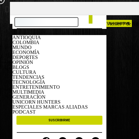
COLOMBIA
ESPAÑA
Viernes 7 de Ag
SUSCRIBIRME
ANTIOQUIA
COLOMBIA
MUNDO
ECONOMÍA
DEPORTES
OPINIÓN
BLOGS
CULTURA
TENDENCIAS
TECNOLOGÍA
ENTRETENIMIENTO
MULTIMEDIA
GENERACÍON
UNICORN HUNTERS
ESPECIALES MARCAS ALIADAS
PODCAST
SUSCRIBIRME