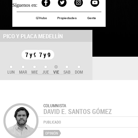
Síguenos en:
Q´Hubo
Propiedades
Gente
PICO Y PLACA MEDELLÍN
7 y 9
7 y 9
LUN
MAR
MIE
JUE
VIE
SAB
DOM
COLUMNISTA
DAVID E. SANTOS GÓMEZ
PUBLICADO
OPINIÓN