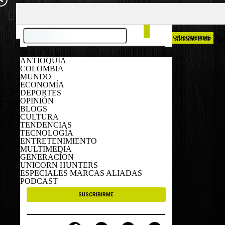
COLOMBIA
ESPAÑA
Sábado 8 de Ag
SUSCRIBIRME
ANTIOQUIA
COLOMBIA
MUNDO
ECONOMÍA
DEPORTES
OPINIÓN
BLOGS
CULTURA
TENDENCIAS
TECNOLOGÍA
ENTRETENIMIENTO
MULTIMEDIA
GENERACÍON
UNICORN HUNTERS
ESPECIALES MARCAS ALIADAS
PODCAST
SUSCRIBIRME