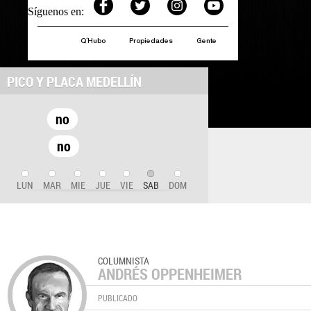
Síguenos en:
Q´Hubo
Propiedades
Gente
PICO Y PLACA MEDELLÍN
no
no
LUN
MAR
MIE
JUE
VIE
SAB
DOM
COLUMNISTA
ANDRÉS OPPENHEIMER
PUBLICADO