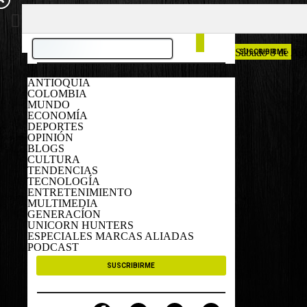
COLOMBIA
ESPAÑA
Sábado 8 de Ag
SUSCRIBIRME
ANTIOQUIA
COLOMBIA
MUNDO
ECONOMÍA
DEPORTES
OPINIÓN
BLOGS
CULTURA
TENDENCIAS
TECNOLOGÍA
ENTRETENIMIENTO
MULTIMEDIA
GENERACÍON
UNICORN HUNTERS
ESPECIALES MARCAS ALIADAS
PODCAST
SUSCRIBIRME