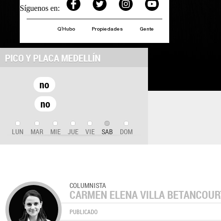
Síguenos en:
Q´Hubo
Propiedades
Gente
PICO Y PLACA MEDELLÍN
no
no
LUN
MAR
MIE
JUE
VIE
SAB
DOM
COLUMNISTA
CARMEN ELENA VILLA BETANCOUR
PUBLICADO