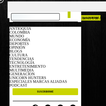
COLOMBIA
ESPAÑA
Jueves 6 de Ago
SUSCRIBIRME
ANTIOQUIA
COLOMBIA
MUNDO
ECONOMÍA
DEPORTES
OPINIÓN
BLOGS
CULTURA
TENDENCIAS
TECNOLOGÍA
ENTRETENIMIENTO
MULTIMEDIA
GENERACÍON
UNICORN HUNTERS
ESPECIALES MARCAS ALIADAS
PODCAST
SUSCRIBIRME