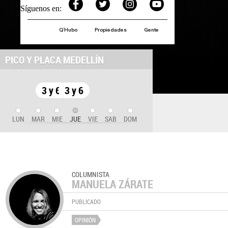
Síguenos en:
Q´Hubo
Propiedades
Gente
PICO Y PLACA MEDELLÍN
3 y 6
3 y 6
LUN
MAR
MIE
JUE
VIE
SAB
DOM
COLUMNISTA
MANUELA ZÁRATE
PUBLICADO
OPINIÓN