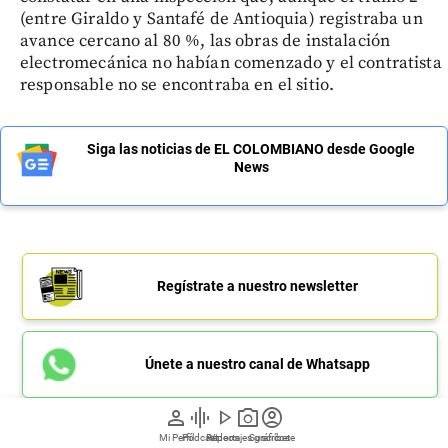
(entre Giraldo y Santafé de Antioquia) registraba un
avance cercano al 80 %, las obras de instalación
electromecánica no habían comenzado y el contratista
responsable no se encontraba en el sitio.
Siga las noticias de EL COLOMBIANO desde Google
News
Regístrate a nuestro newsletter
Únete a nuestro canal de Whatsapp
person
graphic_eq
play_arrow
photo_camera
account_circle
Mi Perfil
Pódcast
Reportajes gráficos
Videos
Suscríbete