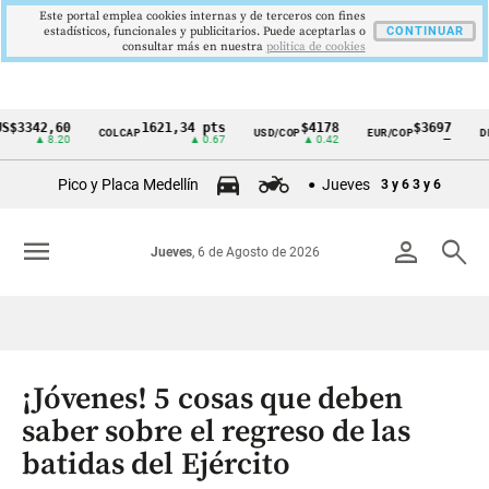
Este portal emplea cookies internas y de terceros con fines
estadísticos, funcionales y publicitarios. Puede aceptarlas o
CONTINUAR
consultar más en nuestra
politica de cookies
42,60
1621,34 pts
$4178
$3697
COLCAP
USD/COP
EUR/COP
DESEMP
Cintillo
▲ 8.20
▲ 0.67
▲ 0.42
—
de
Pico y Placa Medellín
Jueves
3 y 6
3 y 6
indicadores
económicos
menu
person
search
Jueves
, 6 de Agosto de 2026
Colombia
¡Jóvenes! 5 cosas que deben
saber sobre el regreso de las
batidas del Ejército