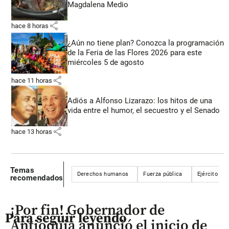
Magdalena Medio
share
hace 8 horas
¿Aún no tiene plan? Conozca la programación
de la Feria de las Flores 2026 para este
miércoles 5 de agosto
share
hace 11 horas
Adiós a Alfonso Lizarazo: los hitos de una
vida entre el humor, el secuestro y el Senado
share
hace 13 horas
Temas
Derechos humanos
Fuerza pública
Ejército nac
recomendados
¡Por fin! Gobernador de
Para seguir leyendo
Antioquia anunció el inicio de