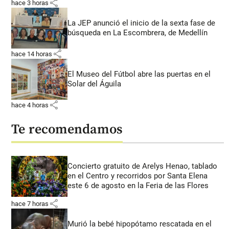
share
hace 3 horas
La JEP anunció el inicio de la sexta fase de
búsqueda en La Escombrera, de Medellín
share
hace 14 horas
El Museo del Fútbol abre las puertas en el
Solar del Águila
share
hace 4 horas
Te recomendamos
Concierto gratuito de Arelys Henao, tablado
en el Centro y recorridos por Santa Elena
este 6 de agosto en la Feria de las Flores
share
hace 7 horas
Murió la bebé hipopótamo rescatada en el