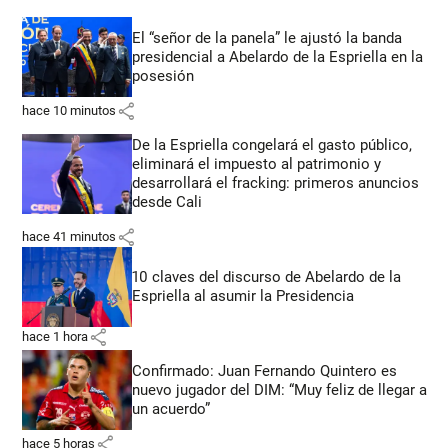
El “señor de la panela” le ajustó la banda
presidencial a Abelardo de la Espriella en la
posesión
share
hace 10 minutos
De la Espriella congelará el gasto público,
eliminará el impuesto al patrimonio y
desarrollará el fracking: primeros anuncios
desde Cali
share
hace 41 minutos
10 claves del discurso de Abelardo de la
Espriella al asumir la Presidencia
share
hace 1 hora
Confirmado: Juan Fernando Quintero es
nuevo jugador del DIM: “Muy feliz de llegar a
un acuerdo”
share
hace 5 horas