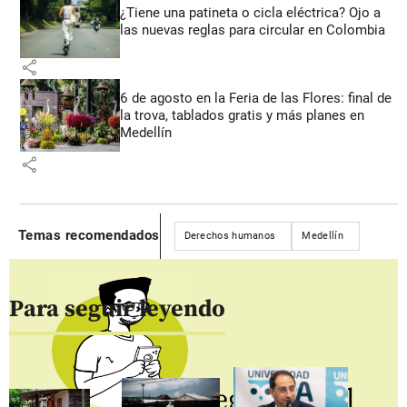
¿Tiene una patineta o cicla eléctrica? Ojo a
las nuevas reglas para circular en Colombia
share
6 de agosto en la Feria de las Flores: final de
la trova, tablados gratis y más planes en
Medellín
share
Temas recomendados
Derechos humanos
Medellín
Para seguir leyendo
Regístrate al