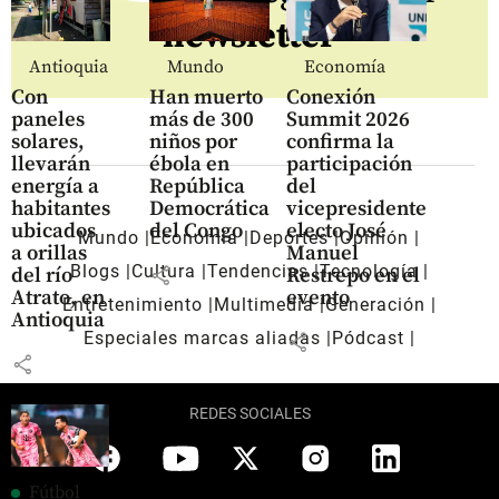
newsletter
Antioquia
Mundo
Economía
Con
Han muerto
Conexión
paneles
más de 300
Summit 2026
solares,
niños por
confirma la
llevarán
ébola en
participación
energía a
República
del
habitantes
Democrática
vicepresidente
ubicados
del Congo
electo José
Mundo
Economía
Deportes
Opinión
a orillas
Manuel
Blogs
Cultura
Tendencias
Tecnología
share
del río
Restrepo en el
Atrato, en
evento
Entretenimiento
Multimedia
Generación
Antioquia
Especiales marcas aliadas
Pódcast
share
share
REDES SOCIALES
Fútbol