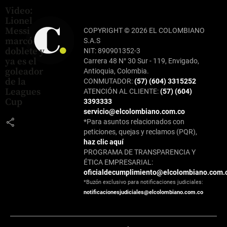
Video:
Lionel
Messi
COPYRIGHT © 2026 EL COLOMBIANO
marcó
S.A.S
doblete y
NIT: 890901352-3
ya es el
Carrera 48 N° 30 Sur - 119, Envigado,
goleador
Antioquia, Colombia.
de la
CONMUTADOR:
(57) (604) 3315252
Leagues
ATENCIÓN AL CLIENTE:
(57) (604)
Cup
3393333
servicio@elcolombiano.com.co
share
*Para asuntos relacionados con
peticiones, quejas y reclamos (PQR),
haz clic aquí
PROGRAMA DE TRANSPARENCIA Y
ÉTICA EMPRESARIAL:
oficialdecumplimiento@elcolombiano.com.
*Buzón exclusivo para notificaciones judiciales:
notificacionesjudiciales@elcolombiano.com.co