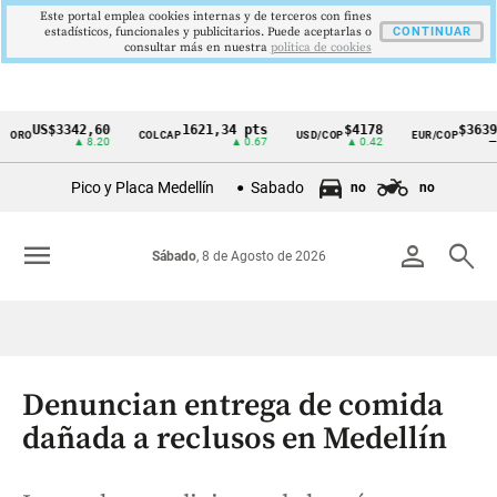
Este portal emplea cookies internas y de terceros con fines
estadísticos, funcionales y publicitarios. Puede aceptarlas o
CONTINUAR
consultar más en nuestra
politica de cookies
US$3342,60
1621,34 pts
$4178
$3639
RO
COLCAP
USD/COP
EUR/COP
Cintillo
▲ 8.20
▲ 0.67
▲ 0.42
—
de
Pico y Placa Medellín
Sabado
no
no
indicadores
económicos
menu
person
search
Sábado
, 8 de Agosto de 2026
Colombia
Denuncian entrega de comida
dañada a reclusos en Medellín