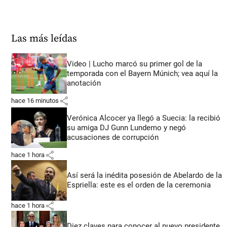
Las más leídas
Video | Lucho marcó su primer gol de la
temporada con el Bayern Múnich; vea aquí la
anotación
share
hace 16 minutos
Verónica Alcocer ya llegó a Suecia: la recibió
su amiga DJ Gunn Lundemo y negó
acusaciones de corrupción
share
hace 1 hora
Así será la inédita posesión de Abelardo de la
Espriella: este es el orden de la ceremonia
share
hace 1 hora
Diez claves para conocer al nuevo presidente