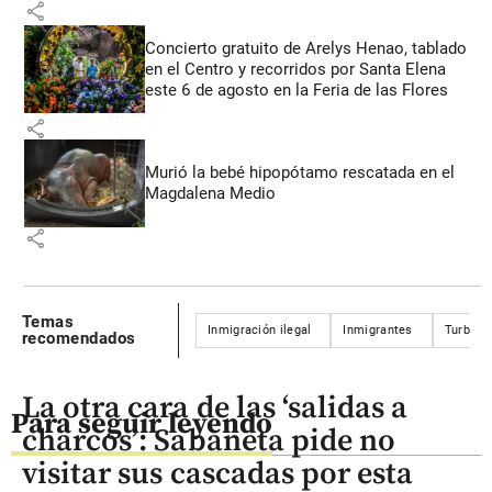
share
Concierto gratuito de Arelys Henao, tablado
en el Centro y recorridos por Santa Elena
este 6 de agosto en la Feria de las Flores
share
Murió la bebé hipopótamo rescatada en el
Magdalena Medio
share
Temas
Inmigración ilegal
Inmigrantes
Turbo
recomendados
La otra cara de las ‘salidas a
Para seguir leyendo
charcos’: Sabaneta pide no
visitar sus cascadas por esta