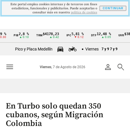
Este portal emplea cookies internas y de terceros con fines
estadísticos, funcionales y publicitarios. Puede aceptarlas o
CONTINUAR
consultar más en nuestra
politica de cookies
2,8 %
$4178,23
5,81 %
12,48 %
$386,12
PIB
TRM
IPC
DTF
UVR
Cintillo
▲ 0.10
▲ 0.42
▼ 0.12
▲ 0.05
▲ 0.
de
Pico y Placa Medellín
Viernes
7 y 9
7 y 9
indicadores
económicos
menu
person
search
Viernes
, 7 de Agosto de 2026
Colombia
En Turbo solo quedan 350
cubanos, según Migración
Colombia