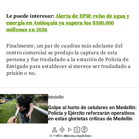
Le puede interesar:
Alerta de EPM: robo de agua y
energía en Antioquia ya supera los $300.000
millones en 2026
Finalmente, un par de cuadras más adelante del
centro comercial se produjo la captura de esta
persona y fue trasladado a la estación de Policía de
Envigado para establecer si merece ser trasladado a
prisión o no.
Medellín
Golpe al hurto de celulares en Medellín:
Policía y Ejército reforzarán operativos
en estas glorietas críticas de Medellín
person
graphic_eq
play_arrow
photo_camera
account_circle
Mi Perfil
Pódcast
Reportajes gráficos
Videos
Suscríbete