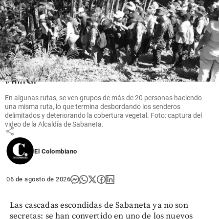
Fútbol
La FIFA
intenta
superar
su crisis
con
disculpas
y dio su
“pleno
En algunas rutas, se ven grupos de más de 20 personas haciendo
apoyo” a
una misma ruta, lo que termina desbordando los senderos
Infantino
delimitados y deteriorando la cobertura vegetal. Foto: captura del
video de la Alcaldía de Sabaneta.
share
El Colombiano
06 de agosto de 2026
Las cascadas escondidas de Sabaneta ya no son
secretas: se han convertido en uno de los nuevos