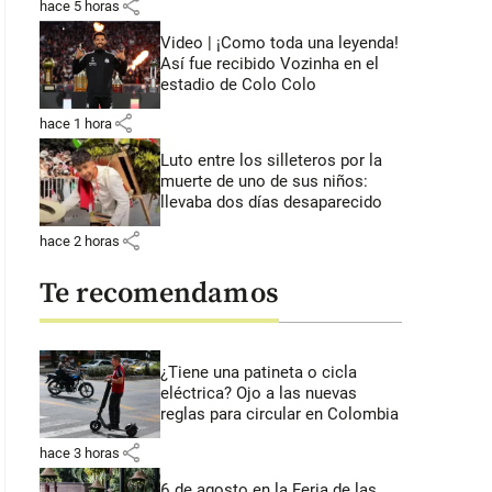
share
hace 5 horas
Video | ¡Como toda una leyenda!
Así fue recibido Vozinha en el
estadio de Colo Colo
share
hace 1 hora
Luto entre los silleteros por la
muerte de uno de sus niños:
llevaba dos días desaparecido
share
hace 2 horas
Te recomendamos
¿Tiene una patineta o cicla
eléctrica? Ojo a las nuevas
reglas para circular en Colombia
share
hace 3 horas
6 de agosto en la Feria de las