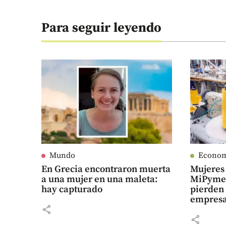
Para seguir leyendo
Mundo
Econo
En Grecia encontraron muerta
Mujeres 
a una mujer en una maleta:
MiPymes
hay capturado
pierden
empresa
share
share