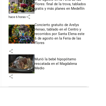
Flores: final de la trova, tablados
gratis y más planes en Medellín
share
hace 6 horas
Concierto gratuito de Arelys
Henao, tablado en el Centro y
recorridos por Santa Elena este
6 de agosto en la Feria de las
Flores
share
Murió la bebé hipopótamo
rescatada en el Magdalena
Medio
share