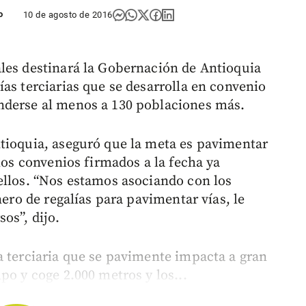
o
10 de agosto de 2016
les destinará la Gobernación de Antioquia
as terciarias que se desarrolla en convenio
nderse al menos a 130 poblaciones más.
tioquia, aseguró que la meta es pavimentar
 los convenios firmados a la fecha ya
ellos. “Nos estamos asociando con los
nero de regalías para pavimentar vías, le
os”, dijo.
a terciaria que se pavimente impacta a gran
po y coge 2.000 metros y los...