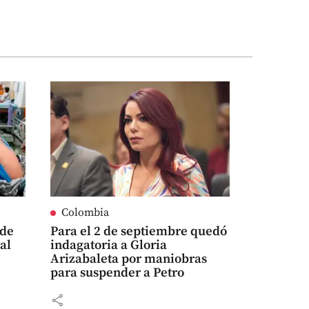
Colombia
 de
Para el 2 de septiembre quedó
 al
indagatoria a Gloria
Arizabaleta por maniobras
para suspender a Petro
share