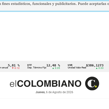
 fines estadísticos, funcionales y publicitarios. Puede aceptarlas
,81 %
12,48 %
$386,1273
DTF
UVR
SMML
Dep. Término Fijo
Unidad Valor Real
Salario
▼ 0.12
▲ 0.05
▲ 0.03
Jueves
, 6 de Agosto de 2026