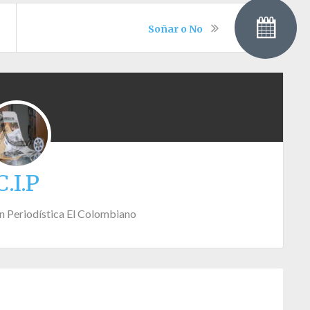
Soñar o No
C.I.P
n Periodística El Colombiano