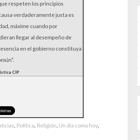
que respeten los principios
a causa verdaderamente justa es
iedad, máxime cuando por
dieran llegar al desempeño de
resencia en el gobierno constituya
omún”.
ística CIP
ticias
,
Política
,
Religión
,
Un día como hoy
,