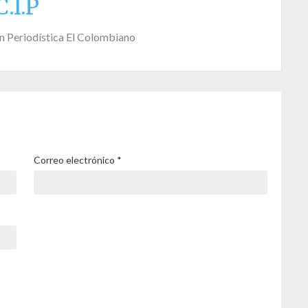
C.I.P
n Periodística El Colombiano
Correo electrónico
*