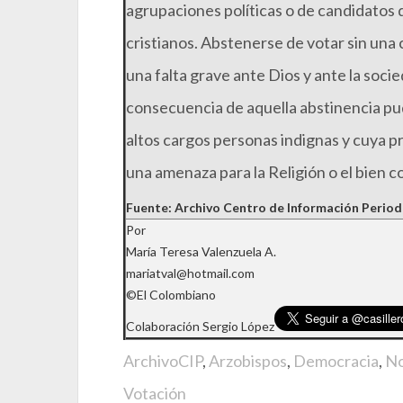
agrupaciones políticas o de candidatos 
cristianos. Abstenerse de votar sin un
una falta grave ante Dios y ante la soc
consecuencia de aquella abstinencia pu
altos cargos personas indignas y cuya p
una amenaza para la Religión o el bien c
Fuente: Archivo Centro de Información Period
Por
María Teresa Valenzuela A.
mariatval@hotmail.com
©El Colombiano
Colaboración Sergio López
ArchivoCIP
,
Arzobispos
,
Democracia
,
No
Votación