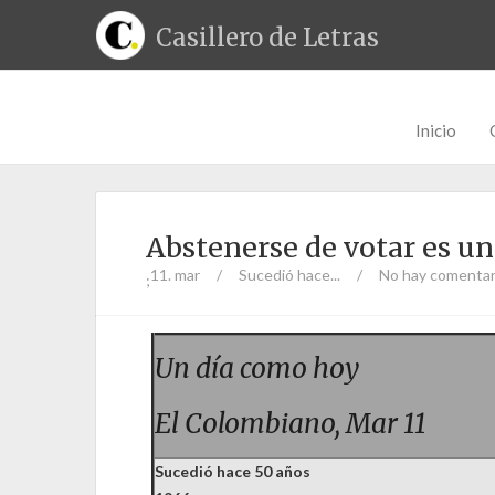
Casillero de Letras
Inicio
Abstenerse de votar es u
11. mar
/
Sucedió hace...
/
No hay comentar
;
Un día como hoy
El Colombiano, Mar 11
Sucedió hace 50 años