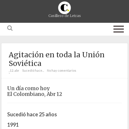
Casillero de Letras
Agitación en toda la Unión
Soviética
12. abr
Sucedió hace...
No hay comentarios
;
Un día como hoy
El Colombiano, Abr 12
Sucedió hace 25 años
1991