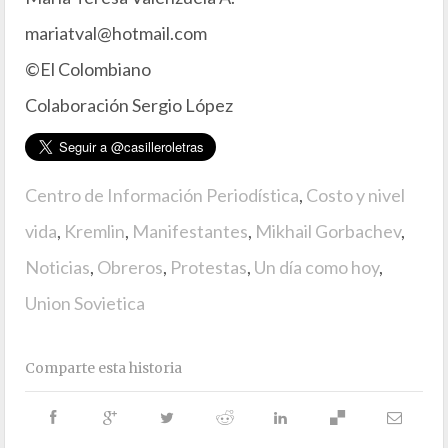
mariatval@hotmail.com
©El Colombiano
Colaboración Sergio López
Centro de Información Periodística
,
Costo y nivel
vida
,
Kremlin
,
Manifestantes
,
Mikhail Gorbachev
,
Noticias
,
Obreros
,
Protestas
,
Un día como hoy
,
Union Sovietica
Comparte esta historia