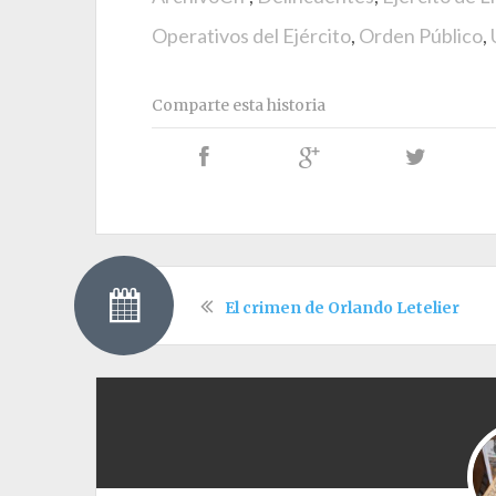
Operativos del Ejército
,
Orden Público
,
Comparte esta historia
El crimen de Orlando Letelier