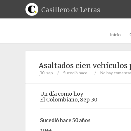
Casillero de Letras
Inicio
Asaltados cien vehículos 
30. sep
/
Sucedió hace...
/
No hay comentar
;
Un día como hoy
El Colombiano, Sep 30
Sucedió hace 50 años
1966