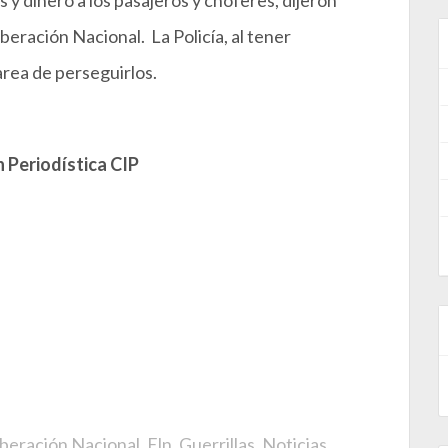
 y dinero a los pasajeros y choferes, dijeron
eración Nacional. La Policía, al tener
area de perseguirlos.
 Periodística CIP
iberación Nacional
,
Eln
,
Guerrillas
,
Noticias
,