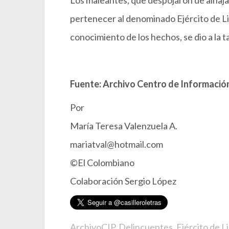
Los maleantes, que despojaron de alhajas
pertenecer al denominado Ejército de Lib
conocimiento de los hechos, se dio a la t
Fuente: Archivo Centro de Información
Por
María Teresa Valenzuela A.
mariatval@hotmail.com
©El Colombiano
Colaboración Sergio López
ArchivoCIP
,
Delincuentes
,
Ejército de L