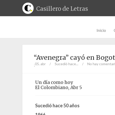
Casillero de Letras
Inicio
“Avenegra” cayó en Bogo
05. abr
/
Sucedió hace...
/
No hay comentar
;
Un día como hoy
El Colombiano, Abr 5
Sucedió hace 50 años
1966