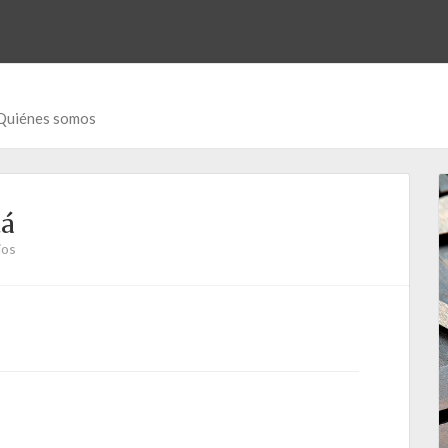
Quiénes somos
tá
ios