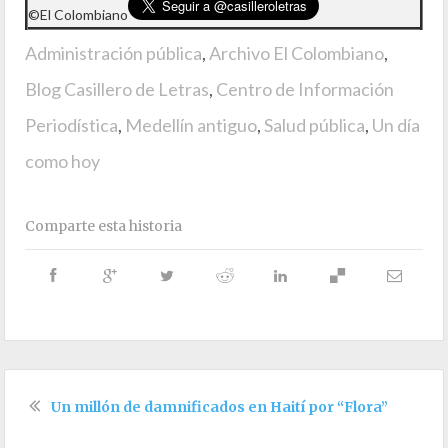
©El Colombiano
Administración pública
,
Archivo El Colombiano
,
Blog Casillero de Letras
,
Centro de Información
Periodística
,
Medellín antiguo
,
Salud pública
,
Un día
como hoy
Comparte esta historia
Un millón de damnificados en Haití por “Flora”