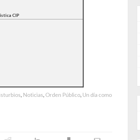
ística CIP
isturbios
,
Noticias
,
Orden Público
,
Un día como