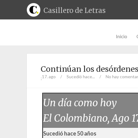
Casillero de Letras
Inicio
Continúan los desórdenes
17. ago
/
Sucedió hace...
/
No hay comentar
;
Un día como hoy
El Colombiano, Ago 1
Sucedió hace 50 años