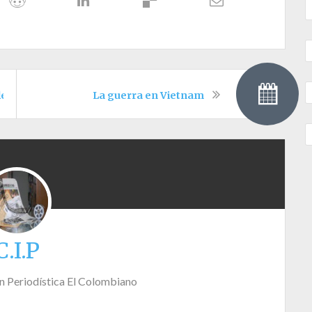
leo
La guerra en Vietnam
C.I.P
n Periodística El Colombiano