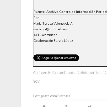
Fuente: Archivo Centro de Información Period
Por
María Teresa Valenzuela A.
mariatval@hotmail.com
©El Colombiano
Colaboración Sergio López
Archivo El Colombiano
,
Delincuentes
,
D
hoy
Comparte esta historia