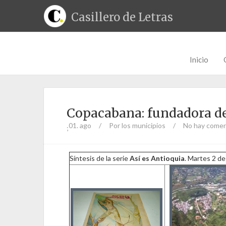
Casillero de Letras
Inicio
Copacabana: fundadora d
01. ago
/
Por los municipios
/
No hay comen
;
Síntesis de la serie
Así es Antioquia
. Martes 2 d