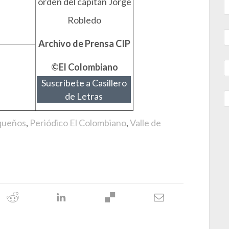
orden del capitán Jorge
Robledo
Archivo de Prensa CIP
©El Colombiano
Suscríbete a Casillero
de Letras
queños
,
Periódico El Colombiano
,
Valle de