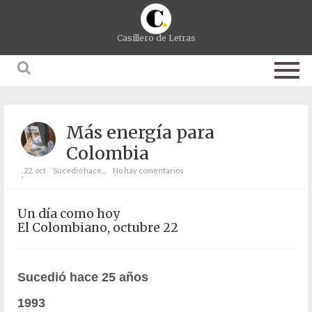
Casillero de Letras
Más energía para
Colombia
22. oct
Sucedió hace...
No hay comentarios
;
Un día como hoy
El Colombiano, octubre 22
Sucedió hace 25 años
1993