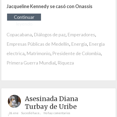
Jacqueline Kennedy se casó con Onassis
Continuar
leyendo
Copacabana
,
Diálogos de paz
,
Emperadores
,
Empresas Públicas de Medellín
,
Energía
,
Energia
electrica
,
Matrimonio
,
Presidente de Colombia
,
Primera Guerra Mundial
,
Riqueza
Asesinada Diana
Turbay de Uribe
26. ene
Sucedió hace...
No hay comentarios
;