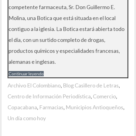
competente farmaceuta, Sr. Don Guillermo E.
Molina, una Botica que está situada en el local
contiguo a la iglesia. La Botica estará abierta todo
el día, con un surtido completo de drogas,
productos químicos y especialidades francesas,
alemanas e inglesas.
Continuar leyendo
Archivo El Colombiano
,
Blog Casillero de Letras
,
Centro de Información Periodística
,
Comercio
,
Copacabana
,
Farmacias
,
Municipios Antioqueños
,
Un día como hoy