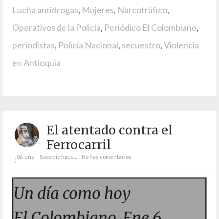
Lucha antidrogas
,
Mujeres
,
Narcotráfico
,
Operativos de la Policía
,
Periódico El Colombiano
,
periodistas
,
Policía Nacional
,
secuestro
,
Violencia
en Antioquia
El atentado contra el
Ferrocarril
06. ene
Sucedió hace...
No hay comentarios
;
Un día como hoy
El Colombiano, Ene 6