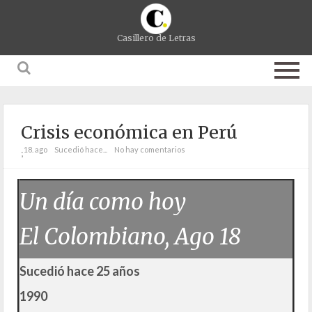
Casillero de Letras
Crisis económica en Perú
18. ago
Sucedió hace...
No hay comentarios
;
Un día como hoy
El Colombiano, Ago 18
Sucedió hace 25 años
1990