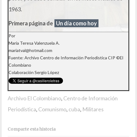
1963.
Primera página de
Un día como hoy
Por
María Teresa Valenzuela A.
mariatval@hotmail.com
Fuente: Archivo Centro de Información Periodística CIP ©El
Colombiano
Colaboración Sergio López
Archivo El Colombiano
,
Centro de Información
Periodística
,
Comunismo
,
cuba
,
Militares
Comparte esta historia