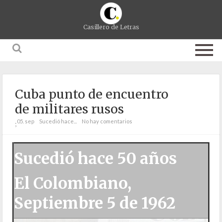
Casillero de Letras
Cuba punto de encuentro
de militares rusos
05. sep
Sucedió hace...
No hay comentarios
;
Sucedió hace 50 años
El Colombiano,
Septiembre 5 de 1962