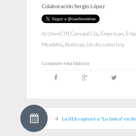
Colaboración Sergio López
ArchivoCIP
,
Carvajal Cia
,
Empresas
,
Emp
Muebles
,
Noticias
,
Un día como hoy
Comparte esta historia
La DEA capturó a “La Quica” en N