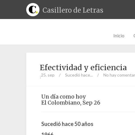
Casillero de Letras
Inicio
Efectividad y eficiencia
25. sep
/
Sucedió hace...
/
No hay comentar
;
Un día como hoy
El Colombiano, Sep 26
Sucedió hace 50 años
1966