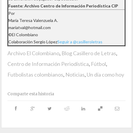
Fuente: Archivo Centro de Información Periodística CIP
Por
María Teresa Valenzuela A.
mariatval@hotmail.com
©El Colombiano
Colaboración Sergio López
Seguir a @casilleroletras
Archivo El Colombiano
,
Blog Casillero de Letras
,
Centro de Información Periodística
,
Fútbol
,
Futbolistas colombianos
,
Noticias
,
Un día como hoy
Comparte esta historia