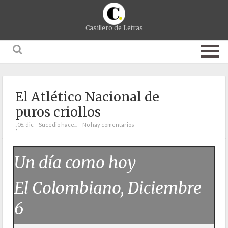
Casillero de Letras
El Atlético Nacional de
puros criollos
06. dic
Sucedió hace...
No hay comentarios
;
Un día como hoy
El Colombiano, Diciembre
6