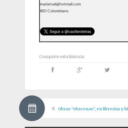
mariatval@hotmail.com
©El Colombiano
Comparte esta historia
Obras “obscenas”, en librerías y b