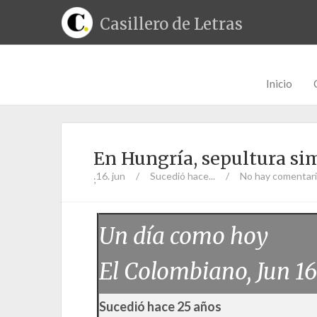
Casillero de Letras
Inicio
En Hungría, sepultura sim
16. jun
/
Sucedió hace...
/
No hay comentar
;
Un día como hoy
El Colombiano, Jun 16
Sucedió hace 25 años