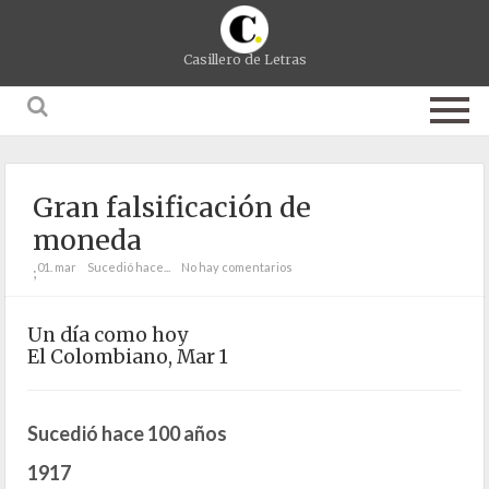
Casillero de Letras
Gran falsificación de
moneda
01. mar
Sucedió hace...
No hay comentarios
;
Un día como hoy
El Colombiano, Mar 1
Sucedió hace 100 años
1917