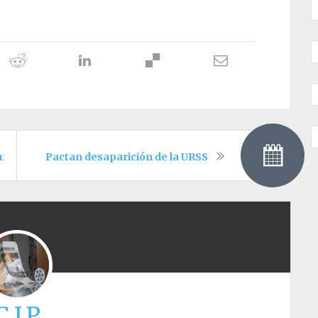
ar puerto en Urabá
Pactan desaparición de la URSS
C.I.P