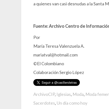
a quienes van casi desnudas a la Santa Mi
Fuente: Archivo Centro de Información
Por
María Teresa Valenzuela A.
mariatval@hotmail.com
©El Colombiano
Colaboración Sergio López
ArchivoCIP
,
Iglesias
,
Moda
,
Moda femen
Sacerdotes
,
Un día como hoy