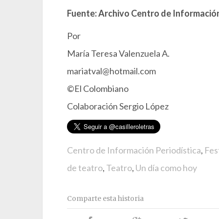
Fuente: Archivo Centro de Información
Por
María Teresa Valenzuela A.
mariatval@hotmail.com
©El Colombiano
Colaboración Sergio López
Centro de Información Periodística
,
Fes
de teatro
,
Teatro
,
Un día como hoy
Comparte esta historia