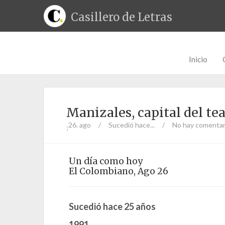
Casillero de Letras
Inicio
Manizales, capital del te
26. ago
/
Sucedió hace...
/
No hay comentar
;
Un día como hoy
El Colombiano, Ago 26
Sucedió hace 25 años
1991