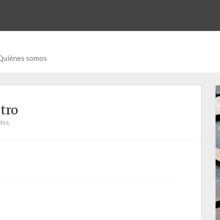
Quiénes somos
atro
ios