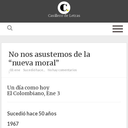
Casillero de Letras
No nos asustemos de la
“nueva moral”
03. ene
Sucedió hace...
No hay comentarios
;
Un día como hoy
El Colombiano, Ene 3
Sucedió hace 50 años
1967