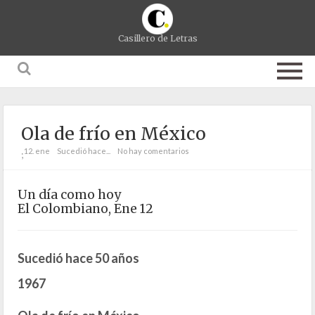
Casillero de Letras
Ola de frío en México
12. ene
Sucedió hace...
No hay comentarios
;
Un día como hoy
El Colombiano, Ene 12
Sucedió hace 50 años
1967