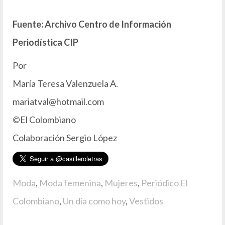
Fuente: Archivo Centro de Información
Periodística CIP
Por
María Teresa Valenzuela A.
mariatval@hotmail.com
©El Colombiano
Colaboración Sergio López
Moda
,
Moda femenina
,
Mujeres
,
Periódico El
Colombiano
,
Un día como hoy
,
Vestidos