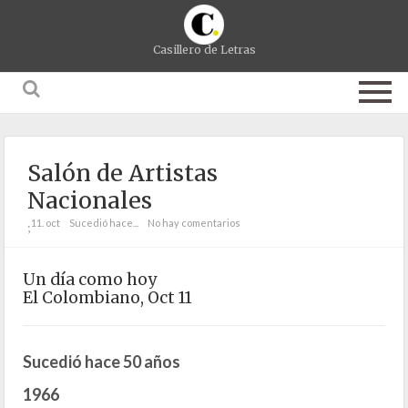
Casillero de Letras
Salón de Artistas
Nacionales
11. oct
Sucedió hace...
No hay comentarios
;
Un día como hoy
El Colombiano, Oct 11
Sucedió hace 50 años
1966