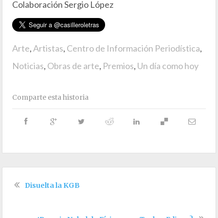
Colaboración Sergio López
Arte
,
Artistas
,
Centro de Información Periodística
,
Noticias
,
Obras de arte
,
Premios
,
Un día como hoy
Comparte esta historia
Disuelta la KGB