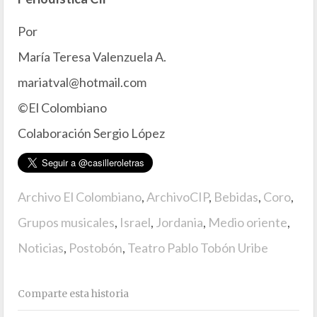
Por
María Teresa Valenzuela A.
mariatval@hotmail.com
©El Colombiano
Colaboración Sergio López
Archivo El Colombiano
,
ArchivoCIP
,
Bebidas
,
Coro
,
Grupos musicales
,
Israel
,
Jordania
,
Medio oriente
,
Noticias
,
Postobón
,
Teatro Pablo Tobón Uribe
Comparte esta historia