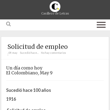
Casillero de Letras
Solicitud de empleo
09. may
Sucedió hace...
No hay comentarios
;
Un día como hoy
El Colombiano, May 9
Sucedió hace 100 años
1916