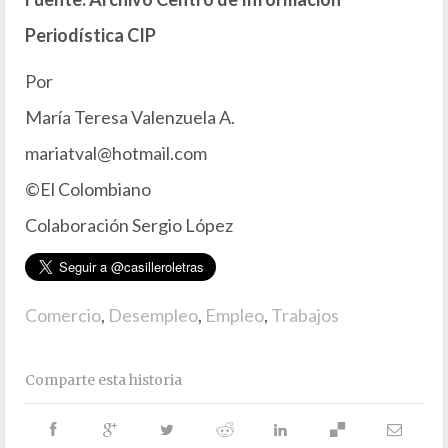
Periodística CIP
Por
María Teresa Valenzuela A.
mariatval@hotmail.com
©El Colombiano
Colaboración Sergio López
Comercio
,
Desempleo
,
Empleo
,
Trabajos
Comparte esta historia