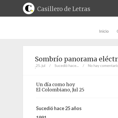
Casillero de Letras
Inicio
Sombrío panorama eléctr
25. jul
/
Sucedió hace...
/
No hay comentari
;
Un día como hoy
El Colombiano, Jul 25
Sucedió hace 25 años
1991