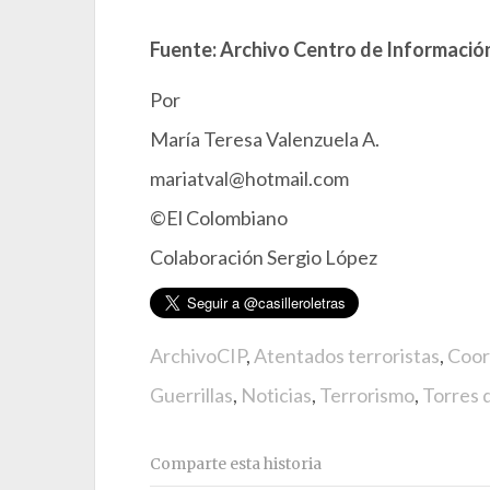
Fuente: Archivo Centro de Información
Por
María Teresa Valenzuela A.
mariatval@hotmail.com
©El Colombiano
Colaboración Sergio López
ArchivoCIP
,
Atentados terroristas
,
Coor
Guerrillas
,
Noticias
,
Terrorismo
,
Torres 
Comparte esta historia