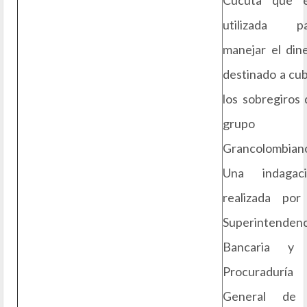
Cúcuta que e
utilizada pa
manejar el din
destinado a cub
los sobregiros 
grupo
Grancolombian
Una indagaci
realizada por
Superintendenc
Bancaria y 
Procuraduría
General de 