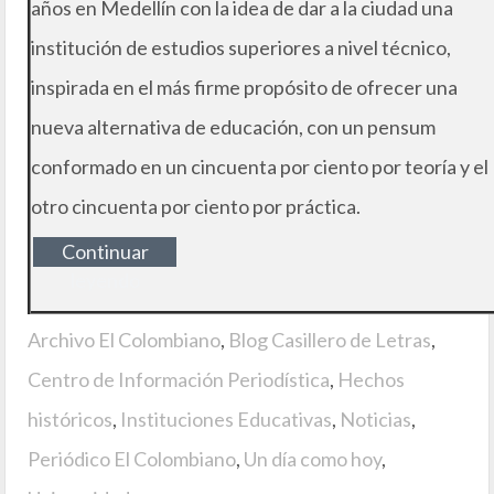
años en Medellín con la idea de dar a la ciudad una
institución de estudios superiores a nivel técnico,
inspirada en el más firme propósito de ofrecer una
nueva alternativa de educación, con un pensum
conformado en un cincuenta por ciento por teoría y el
otro cincuenta por ciento por práctica.
Continuar
leyendo
Archivo El Colombiano
,
Blog Casillero de Letras
,
Centro de Información Periodística
,
Hechos
históricos
,
Instituciones Educativas
,
Noticias
,
Periódico El Colombiano
,
Un día como hoy
,