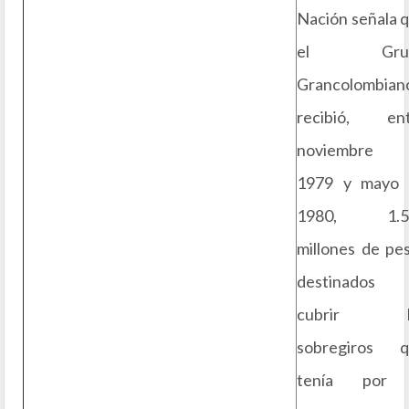
Nación señala 
el Gru
Grancolombian
recibió, ent
noviembre 
1979 y mayo 
1980, 1.5
millones de pe
destinados
cubrir l
sobregiros q
tenía por 