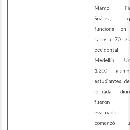
Marco Fid
Suárez, q
funciona en 
carrera 70, z
occidental 
Medellín. Un
1.200 alumno
estudiantes de
jornada diur
fueron
evacuados. 
comenzó u