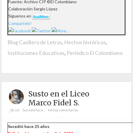
Fuente: Archivo CIP ©El Colombiano
Colaboración Sergio López
Síguenos en
Compartelo!
Blog Casillero de Letras
,
Hechos históricos
,
Instituciones Educativas
,
Periódico El Colombiano
Susto en el Liceo
Marco Fidel S.
02. oct
Sucedió hace...
No hay comentarios
;
Sucedió hace 25 años