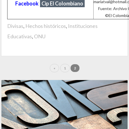
mariatval@hotmail.
Facebook
Cip El Colombiano
Fuente: Archivo 
©El Colombi
Divisas
,
Hechos históricos
,
Instituciones
Educativas
,
ONU
«
1
2