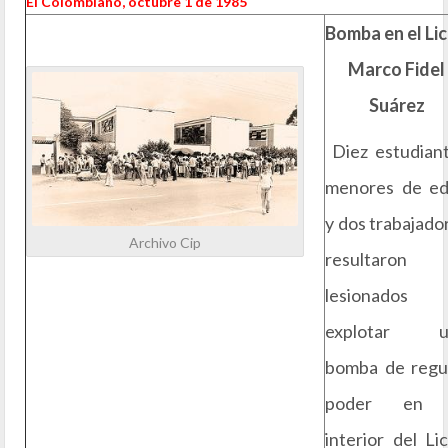
El Colombiano, octubre 1 de 1985
Bomba en el Li
Marco Fidel
Suárez
Diez estudian
menores de e
y dos trabajado
Archivo Cip
resultaron
lesionados 
explotar u
bomba de regu
poder en 
interior del Li