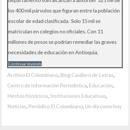
departamento solo alcanzan a absorber 321 mil de
los 400 mil párvulos que figuran entre la población
escolar de edad clasificada. Solo 15 mil se
matriculan en colegios no oficiales. Con 11
millones de pesos se podrían remediar las graves
necesidades de educación en Antioquia.
Continuar leyendo
Archivo El Colombiano
,
Blog Casillero de Letras
,
Centro de Información Periodística
,
Educación
,
Hechos históricos
,
Instituciones Educativas
,
Noticias
,
Periódico El Colombiano
,
Un día como hoy