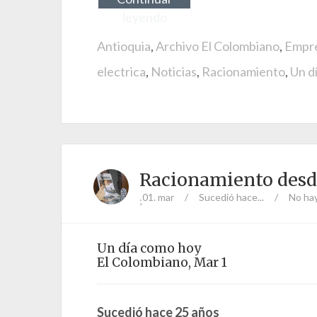
leyendo
Antioquia
,
Archivo El Colombiano
,
Empre
electrica
,
Noticias
,
Racionamiento
,
Un d
Racionamiento desde
01. mar
/
Sucedió hace...
/
No ha
;
Un día como hoy
El Colombiano, Mar 1
Sucedió hace 25 años