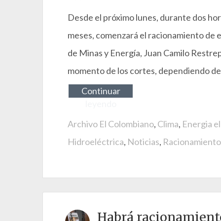
Desde el próximo lunes, durante dos horas
meses, comenzará el racionamiento de ele
de Minas y Energía, Juan Camilo Restrep
momento de los cortes, dependiendo de l
Continuar
leyendo
Archivo El Colombiano
,
Clima
,
Energia el
Hidroeléctrica
,
Noticias
,
Racionamiento
Habrá racionamient