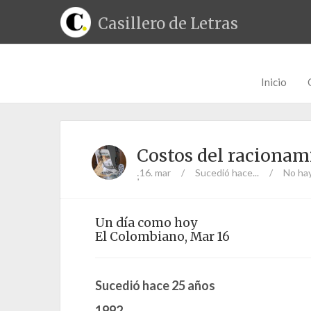
Casillero de Letras
Inicio
Costos del racionam
16. mar
/
Sucedió hace...
/
No ha
;
Un día como hoy
El Colombiano, Mar 16
Sucedió hace 25 años
1992