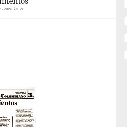
amientos
y comentarios