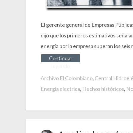
El gerente general de Empresas Pública
dijo que los primeros estimativos señala
energía por la empresa superan los seis m
Continuar
leyendo
Archivo El Colombiano
,
Central Hidroelé
Energia electrica
,
Hechos históricos
,
No