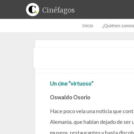
Cinéfagos
Inicio
¿Quiénes somo
Los domingos, de Alau
29. abr
/
Crítica de cine
/
No hay come
;
Un cine “virtuoso”
Oswaldo Osorio
Hace poco veía una noticia que cont
Alemania, que habían dejado de ser 
museos, restaurantes y hasta discot