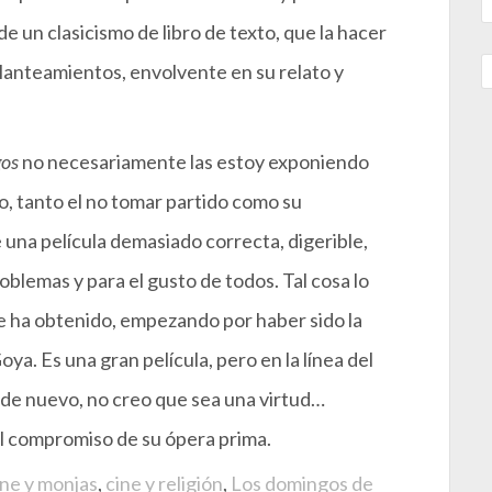
 un clasicismo de libro de texto, que la hacer
planteamientos, envolvente en su relato y
gos
no necesariamente las estoy exponiendo
to, tanto el no tomar partido como su
una película demasiado correcta, digerible,
oblemas y para el gusto de todos. Tal cosa lo
e ha obtenido, empezando por haber sido la
oya. Es una gran película, pero en la línea del
, de nuevo, no creo que sea una virtud…
 el compromiso de su ópera prima.
ine y monjas
,
cine y religión
,
Los domingos de