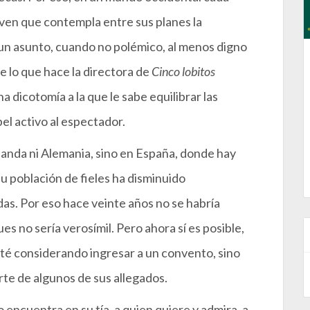
joven que contempla entre sus planes la
r un asunto, cuando no polémico, al menos digno
e lo que hace la directora de
Cinco lobitos
 dicotomía a la que le sabe equilibrar las
pel activo al espectador.
landa ni Alemania, sino en España, donde hay
su población de fieles ha disminuido
as. Por eso hace veinte años no se habría
es no sería verosímil. Pero ahora sí es posible,
sté considerando ingresar a un convento, sino
rte de algunos de sus allegados.
 encuentra en su tía, a quien quiere y admira, a