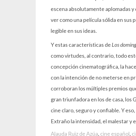
escena absolutamente aplomadas y de
ver como una película sólida en sus 
legible en sus ideas.
Y estas características de
Los domin
como virtudes, al contrario, todo es
concepción cinematográfica, la hace 
con la intención de no meterse en pr
corroboran los múltiples premios qu
gran triunfadora en los de casa, los G
cine claro, seguro y confiable. Y eso
Extraño la intensidad, el malestar y
Alauda Ruiz de Azúa
,
cine español
,
c