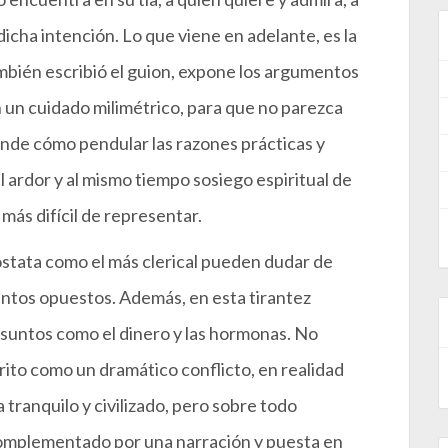
cha intención. Lo que viene en adelante, es la
mbién escribió el guion, expone los argumentos
n un cuidado milimétrico, para que no parezca
ende cómo pendular las razones prácticas y
 el ardor y al mismo tiempo sosiego espiritual de
s más difícil de representar.
óstata como el más clerical pueden dudar de
entos opuestos. Además, en esta tirantez
suntos como el dinero y las hormonas. No
rito como un dramático conflicto, en realidad
 tranquilo y civilizado, pero sobre todo
omplementado por una narración y puesta en