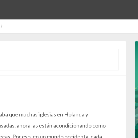
s?
da Ruiz de Azúa
ntarios
aba que muchas iglesias en Holanda y
usadas, ahora las están acondicionando como
ecas. Por eso, en un mundo occidental cada