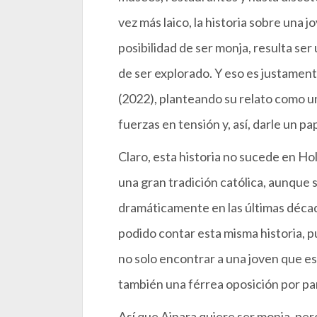
vez más laico, la historia sobre una 
posibilidad de ser monja, resulta se
de ser explorado. Y eso es justament
(2022), planteando su relato como una
fuerzas en tensión y, así, darle un pa
Claro, esta historia no sucede en Ho
una gran tradición católica, aunque 
dramáticamente en las últimas décad
podido contar esta misma historia, pu
no solo encontrar a una joven que e
también una férrea oposición por pa
Así que Ainara quiere ser monja, pero