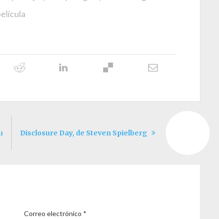
elícula
ariana Rondón y Marité Ugás
Disclosure Day, de Steven Spielberg
Correo electrónico
*