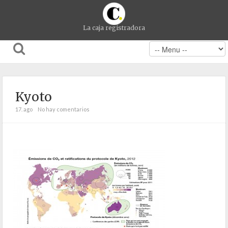
La caja registradora
Kyoto
17. ago
No hay comentarios