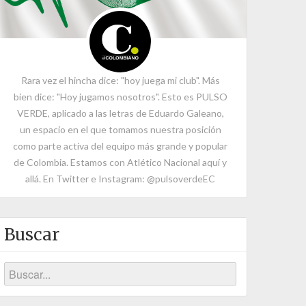
Rara vez el hincha dice: "hoy juega mi club". Más
bien dice: "Hoy jugamos nosotros". Esto es PULSO
VERDE, aplicado a las letras de Eduardo Galeano,
un espacio en el que tomamos nuestra posición
como parte activa del equipo más grande y popular
de Colombia. Estamos con Atlético Nacional aquí y
allá. En Twitter e Instagram: @pulsoverdeEC
Buscar