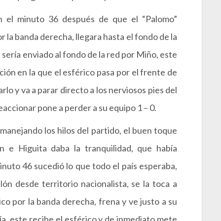
 en el minuto 36 después de que el “Palomo”
 la banda derecha, llegara hasta el fondo de la
sería enviado al fondo de la red por Miño, este
ión en la que el esférico pasa por el frente de
lo y va a parar directo a los nerviosos pies del
accionar pone a perder a su equipo 1 – 0.
 manejando los hilos del partido, el buen toque
n e Higuita daba la tranquilidad, que había
inuto 46 sucedió lo que todo el país esperaba,
ón desde territorio nacionalista, se la toca a
co por la banda derecha, frena y ve justo a su
rcía, este recibe el esférico y de inmediato mete