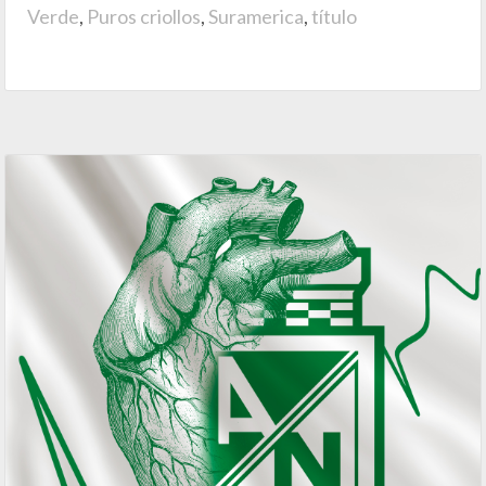
Verde
,
Puros criollos
,
Suramerica
,
título