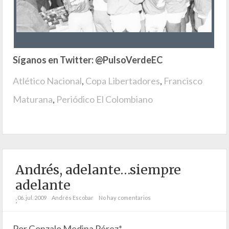
Síganos en Twitter: @PulsoVerdeEC
Atlético Nacional
,
Copa Libertadores
,
Francisco
Maturana
,
Periódico El Colombiano
Andrés, adelante…siempre
adelante
06. jul. 2009
Andrés Escobar
No hay comentarios
;
Por Gonzalo Medina Pérez*