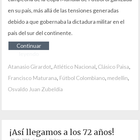
en su país, más allá de las tensiones generadas
debido a que gobernaba la dictadura militar en el
país del sur del continente.
Continuar
leyendo
Atanasio Girardot
,
Atlético Nacional
,
Clásico Paisa
,
Francisco Maturana
,
Fútbol Colombiano
,
medellin
,
Osvaldo Juan Zubeldía
¡Así llegamos a los 72 años!
29. abr. 2019
General
No hay comentarios