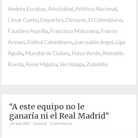
Andrés Escobar
,
Aristizábal
,
Atlético Nacional
,
César Cueto
,
Deportes
,
Dimayor
,
El Colombiano
,
Faustino Asprilla
,
Francisco Maturana
,
Franco
Armani
,
Fútbol Colombiano
,
juan pablo ángel
,
Liga
Águila
,
Mundial de Clubes
,
Pulso Verde
,
Reinaldo
Rueda
,
Rene Higuita
,
Verdolaga
,
Zubeldía
“A este equipo no le
ganaría ni el Real Madrid”
01. may. 2017
General
5 comentarios
;