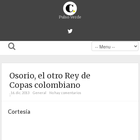
Pulso Verde
Osorio, el otro Rey de
Copas colombiano
16. dic. 2013
General
No hay comentarios
;
Cortesía