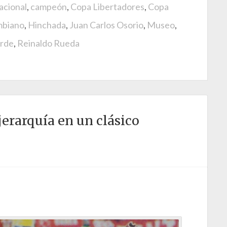
acional
,
campeón
,
Copa Libertadores
,
Copa
mbiano
,
Hinchada
,
Juan Carlos Osorio
,
Museo
,
erde
,
Reinaldo Rueda
jerarquía en un clásico