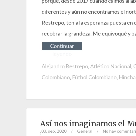
porque, desde 2017 cuando caímos al ab
diferentes y aún no encontramos el norte
Restrepo, tenía la esperanza puesta en 
recobrar la grandeza.
Me equivoqué y b
Continuar
leyendo
Alejandro Restrepo
,
Atlético Nacional
,
C
Colombiano
,
Fútbol Colombiano
,
Hincha
Así nos imaginamos el M
03. sep. 2020
/
General
/
No hay comentar
;