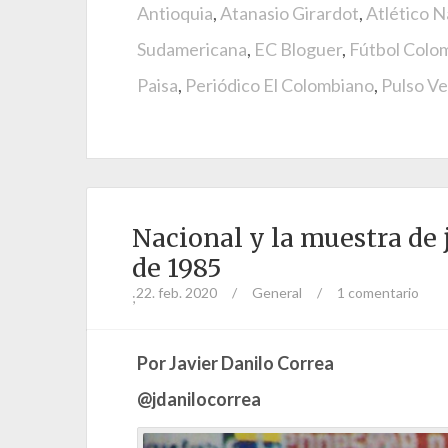
Antioquia
,
Atanasio Girardot
,
Atlético N
Sudamericana
,
EC Bloguer
,
Fútbol Colo
Paisa
,
Periódico El Colombiano
,
Pulso V
Nacional y la muestra de 
de 1985
22. feb. 2020
/
General
/
1 comentario
;
Por Javier Danilo Correa
@jdanilocorrea