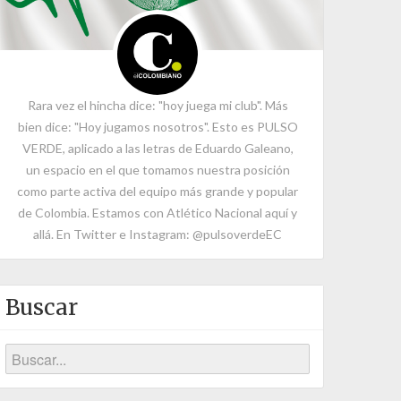
Rara vez el hincha dice: "hoy juega mi club". Más
bien dice: "Hoy jugamos nosotros". Esto es PULSO
VERDE, aplicado a las letras de Eduardo Galeano,
un espacio en el que tomamos nuestra posición
como parte activa del equipo más grande y popular
de Colombia. Estamos con Atlético Nacional aquí y
allá. En Twitter e Instagram: @pulsoverdeEC
Buscar