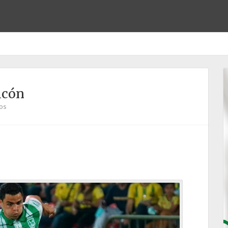
lcón
os