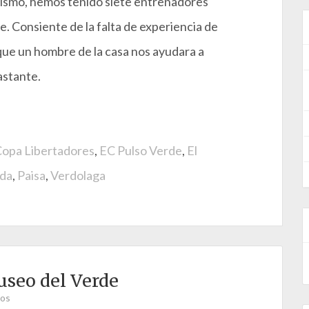
ismo, hemos tenido siete entrenadores
. Consiente de la falta de experiencia de
que un hombre de la casa nos ayudara a
astante
.
opa Libertadores
,
EC Pulso Verde
,
El
da
,
Paisa
,
Verdolaga
useo del Verde
ios