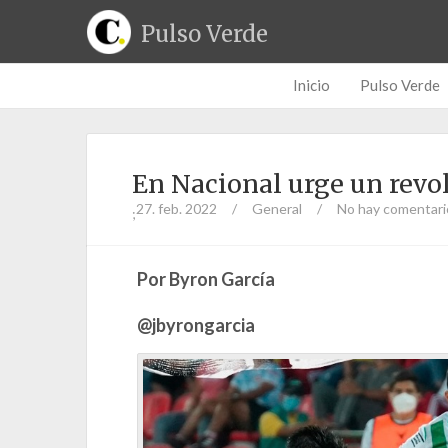
Pulso Verde
Inicio
Pulso Verde
En Nacional urge un revo
27. feb. 2022
/
General
/
No hay comentari
;
Por Byron García
@jbyrongarcia