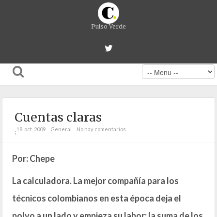
Pulso Verde
Cuentas claras
18. oct. 2009
General
No hay comentarios
;
Por: Chepe
La calculadora. La mejor compañía para los
técnicos colombianos en esta época deja el
polvo a un lado y empieza su labor: la suma de los