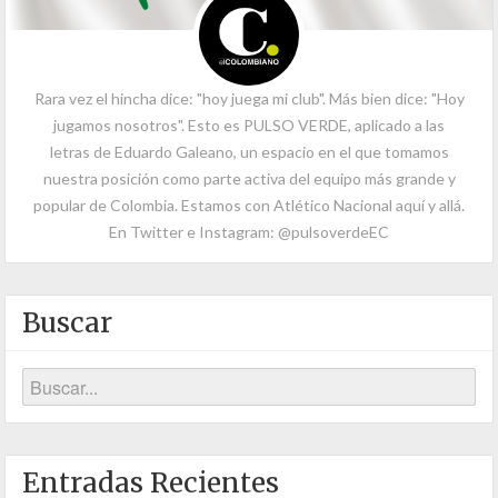
Rara vez el hincha dice: "hoy juega mi club". Más bien dice: "Hoy
jugamos nosotros". Esto es PULSO VERDE, aplicado a las
letras de Eduardo Galeano, un espacio en el que tomamos
nuestra posición como parte activa del equipo más grande y
popular de Colombia. Estamos con Atlético Nacional aquí y allá.
En Twitter e Instagram: @pulsoverdeEC
Buscar
Entradas Recientes