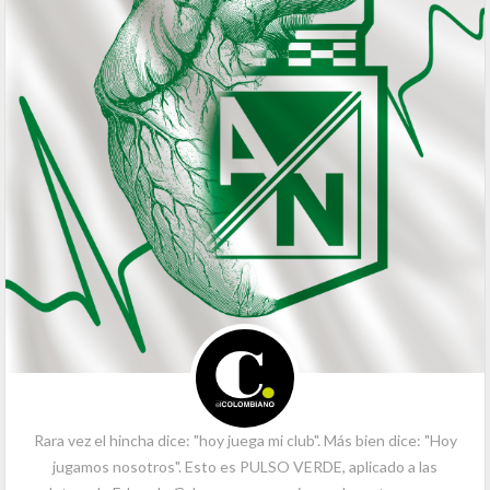
Rara vez el hincha dice: "hoy juega mi club". Más bien dice: "Hoy
jugamos nosotros". Esto es PULSO VERDE, aplicado a las