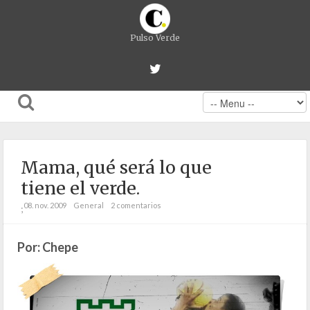
Pulso Verde
Mama, qué será lo que
tiene el verde.
08. nov. 2009
General
2 comentarios
;
Por: Chepe