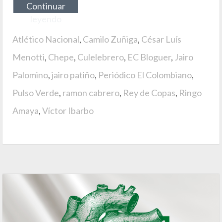
Continuar
leyendo
Atlético Nacional
,
Camilo Zuñiga
,
César Luís
Menotti
,
Chepe
,
Culelebrero
,
EC Bloguer
,
Jairo
Palomino
,
jairo patiño
,
Periódico El Colombiano
,
Pulso Verde
,
ramon cabrero
,
Rey de Copas
,
Ringo
Amaya
,
Víctor Ibarbo