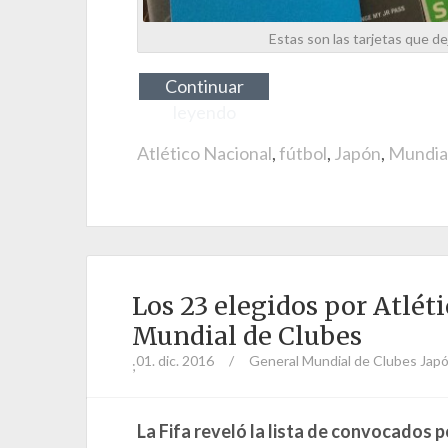
Estas son las tarjetas que d
Continuar
leyendo
Atlético Nacional
,
fútbol
,
Japón
,
Mundial
Los 23 elegidos por Atlét
Mundial de Clubes
01. dic. 2016
/
General
Mundial de Clubes Jap
;
La Fifa reveló la lista de convocados 