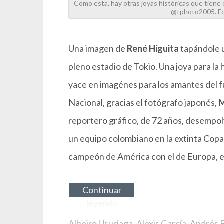
Como esta, hay otras joyas históricas que tiene 
@tphoto2005. Fo
Una imagen de
René Higuita
tapándole u
pleno estadio de Tokio. Una joya para la
yace en imagénes para los amantes del fú
Nacional, gracias el fotógrafo japonés,
M
reportero gráfico, de 72 años, desempolv
un equipo colombiano en la extinta Copa
campeón de América con el de Europa, e
Continuar
leyendo
Albeiro Usuriaga
,
Alexis García
,
Andrés 