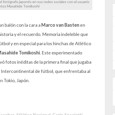
el fotógrafo japonés en sus redes sociales con el usuario
tos Masahide Tomikoshi
n balón con la cara a
Marco van Basten
en
 historia y el recuerdo. Memoria indeleble que
tbol y en especial para los hinchas de Atlético
asahide Tomikoshi
. Este experimentado
ó fotos inéditas de la primera final que jugaba
 Intercontinental de fútbol, que enfrentaba al
n Tokio, Japón.
Escobar
,
Atlético Nacional
,
Carlo Ancelotti
,