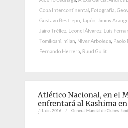
Copa Intercontinental
,
Fotografía
,
Geov
Gustavo Restrepo
,
Japón
,
Jimmy Arang
Jairo Tréllez
,
Leonel Álvarez
,
Luis Ferna
Tomikoshi
,
milan
,
Niver Arboleda
,
Paolo 
Fernando Herrera
,
Ruud Gullit
Atlético Nacional, en el 
enfrentará al Kashima en 
11. dic. 2016
/
General
Mundial de Clubes Jap
;