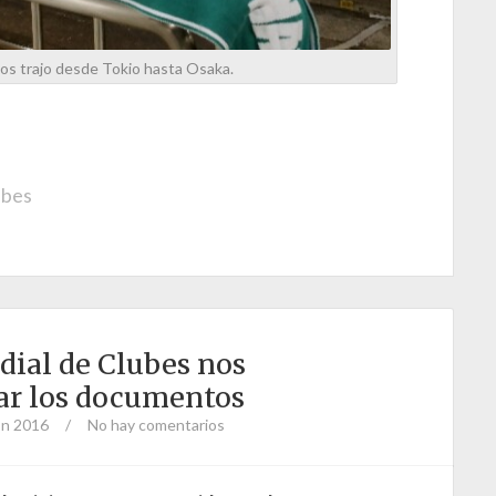
nos trajo desde Tokio hasta Osaka.
ubes
dial de Clubes nos
ar los documentos
ón 2016
/
No hay comentarios