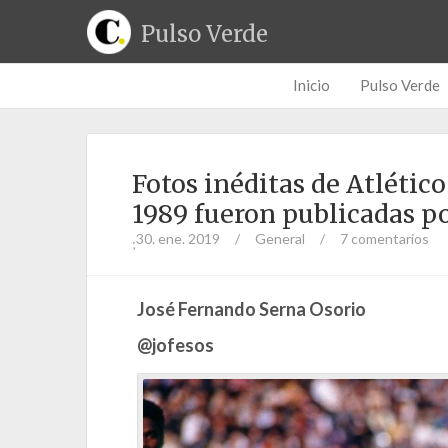
Pulso Verde
Inicio
Pulso Verde
Fotos inéditas de Atlétic
1989 fueron publicadas p
30. ene. 2019
/
General
/
7 comentarios
;
José Fernando Serna Osorio
@jofesos