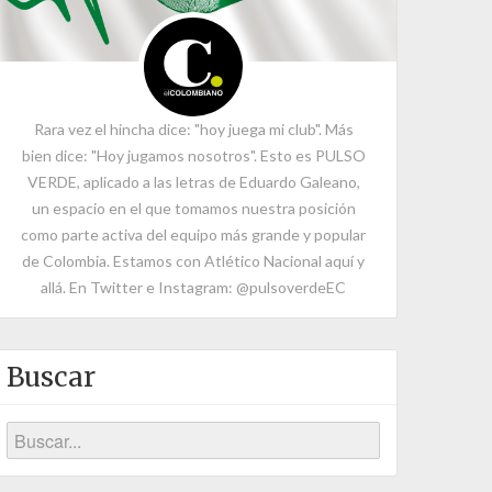
Rara vez el hincha dice: "hoy juega mi club". Más
bien dice: "Hoy jugamos nosotros". Esto es PULSO
VERDE, aplicado a las letras de Eduardo Galeano,
un espacio en el que tomamos nuestra posición
como parte activa del equipo más grande y popular
de Colombia. Estamos con Atlético Nacional aquí y
allá. En Twitter e Instagram: @pulsoverdeEC
Buscar