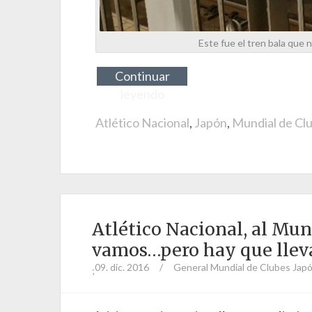
Este fue el tren bala que 
Continuar
leyendo
Atlético Nacional
,
Japón
,
Mundial de Cl
Atlético Nacional, al Mun
vamos…pero hay que llev
09. dic. 2016
/
General
Mundial de Clubes Jap
;