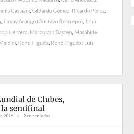
anis Cassiani
,
Gildardo Gómez; Ricardo Pérez
,
o
,
Jimmy Arango (Gustavo Restrepo)
,
John
ndo Herrera
,
Marco van Basten
,
Masahide
Maldini
,
Rene Higuita
,
René Higuita; Luis
Mundial de Clubes,
la semifinal
ón 2016
/
2 comentarios